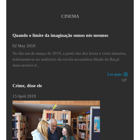
CINEMA
Quando o limite da imaginação somos nós mesmos
02 May 2019
No dia um de março de 2019, a partir das dez horas e vinte minutos,
realizaram-se no auditório da escola secundária Abade de Baçal
duas sessões d...
Ler mais
OP
Crime, disse ele
15 April 2019