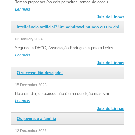
“A nova realidade”
Temas propostos (os dois primeiros, temas de concu...
Por cá
OP
Um vírus desconhecido
Ler mais
Abalou o universo
Juiz de Linhas
Trouxe insegurança e medo
Inteligência artificial? Um admirável mundo ou um abismo a evitar?
E um continuar incerto
Entramos na última fase de seleção do logótipo. Depois de selecionados os
Ler mais
03 January 2024
9 melhores projetos entre as duas dezenas que foram submetidas a
Covid-19 & Cª
OP
concurso, é...
Segundo a DECO, Associação Portuguesa para a Defes...
Ler mais
Ler mais
Erasmus+
Juiz de Linhas
O sucesso tão desejado!
15 December 2023
Hoje em dia, o sucesso não é uma condição mas sim ...
Ler mais
Juiz de Linhas
Os jovens e a família
12 December 2023