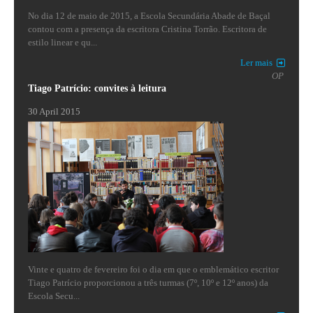
No dia 12 de maio de 2015, a Escola Secundária Abade de Baçal
contou com a presença da escritora Cristina Torrão. Escritora de
estilo linear e qu...
Ler mais
OP
Tiago Patrício: convites à leitura
30 April 2015
Vinte e quatro de fevereiro foi o dia em que o emblemático escritor
Tiago Patrício proporcionou a três turmas (7º, 10º e 12º anos) da
Escola Secu...