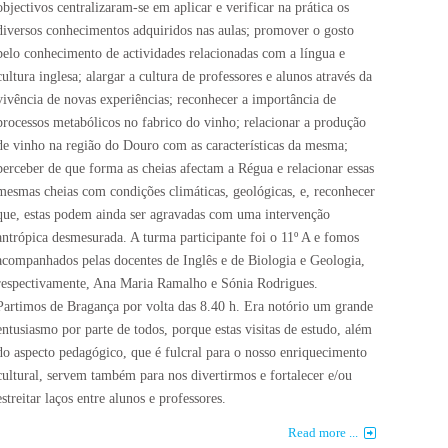
objectivos centralizaram-se em aplicar e verificar na prática os
diversos conhecimentos adquiridos nas aulas; promover o gosto
pelo conhecimento de actividades relacionadas com a língua e
cultura inglesa; alargar a cultura de professores e alunos através da
vivência de novas experiências; reconhecer a importância de
processos metabólicos no fabrico do vinho; relacionar a produção
de vinho na região do Douro com as características da mesma;
perceber de que forma as cheias afectam a Régua e relacionar essas
mesmas cheias com condições climáticas, geológicas, e, reconhecer
que, estas podem ainda ser agravadas com uma intervenção
antrópica desmesurada. A turma participante foi o 11º A e fomos
acompanhados pelas docentes de Inglês e de Biologia e Geologia,
respectivamente, Ana Maria Ramalho e Sónia Rodrigues.
Partimos de Bragança por volta das 8.40 h. Era notório um grande
entusiasmo por parte de todos, porque estas visitas de estudo, além
do aspecto pedagógico, que é fulcral para o nosso enriquecimento
cultural, servem também para nos divertirmos e fortalecer e/ou
estreitar laços entre alunos e professores.
Read more ...