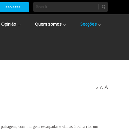
REGISTER
Opinião
Quem somos
Secções
A
A
A
 paisagens, com margens escarpadas e vinhas à beira-rio, um