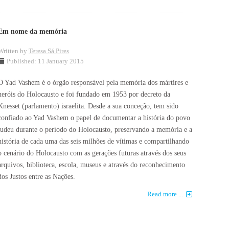
Em nome da memória
Written by
Teresa Sá Pires
Published: 11 January 2015
O Yad Vashem é o órgão responsável pela memória dos mártires e
heróis do Holocausto e foi fundado em 1953 por decreto da
Knesset (parlamento) israelita. Desde a sua conceção, tem sido
confiado ao Yad Vashem o papel de documentar a história do povo
judeu durante o período do Holocausto, preservando a memória e a
história de cada uma das seis milhões de vítimas e compartilhando
o cenário do Holocausto com as gerações futuras através dos seus
arquivos, biblioteca, escola, museus e através do reconhecimento
dos Justos entre as Nações.
Read more ...