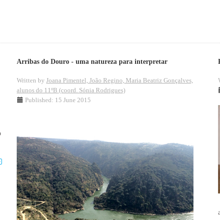
Arribas do Douro - uma natureza para interpretar
Written by
Joana Pimentel, João Regino, Maria Beatriz Gonçalves,
alunos do 11ºB (coord. Sónia Rodrigues)
Published: 15 June 2015
o