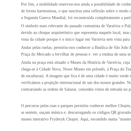
Por fim, a mobilidade reservou-nos ainda a possibilidade de conhe
de forma harmoniosa, o que suscitou uma reflexão sobre o modo co
a Segunda Guerra Mundial, foi reconstruída completamente a par
O símbolo mais relevante do passado comunista de Varsóvia o Palác
devido ao choque arquitetónico que representa naquele local, mas 
vista da cidade porque é o único lugar em Varsóvia sem vista para
Andar pelas ruelas, permitiu-nos conhecer a Basílica de São João 
Praça do Mercado a fervilhar de pessoas e
ver a estátua de uma s
Ainda na praça está situado o Museu da História de Varsóvia, cuja 
chega-se à Cidade Nova, Nowe Miasto em polonês, à Praça do Tea
de esculturas). A imagem que fica é de uma cidade é muito verde e
verificámos a projeção internacional de um dos nossos grandes. Nu
contrariando as ordens de Salazar, concedeu vistos de entrada no 
O percurso pelas ruas e parques permitiu conhecer melhor Chopin,
se sentem, ouçam música e, descarregando os códigos QR gravado
museu interativo Fryderyk Chopin. Aqui, escondido numa “masmor