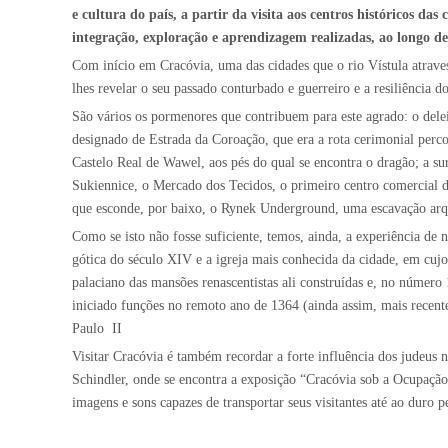
e cultura do país, a partir da visita aos centros históricos 
integração, exploração e aprendizagem realizadas, ao longo de
Com início em Cracóvia, uma das cidades que o rio Vístula atraves
lhes revelar o seu passado conturbado e guerreiro e a resiliência d
São vários os pormenores que contribuem para este agrado: o del
designado de Estrada da Coroação, que era a rota cerimonial perco
Castelo Real de Wawel, aos pés do qual se encontra o dragão; a s
Sukiennice, o Mercado dos Tecidos, o primeiro centro comercial da
que esconde, por baixo, o Rynek Underground, uma escavação arque
Como se isto não fosse suficiente, temos, ainda, a experiência de n
gótica do século XIV e a igreja mais conhecida da cidade, em cujo 
palaciano das mansões renascentistas ali construídas e, no número
iniciado funções no remoto ano de 1364 (ainda assim, mais recent
Paulo
II
Visitar Cracóvia é também recordar a forte influência dos judeus 
Schindler, onde se encontra a exposição “Cracóvia sob a Ocupação
imagens e sons capazes de transportar seus visitantes até ao duro 