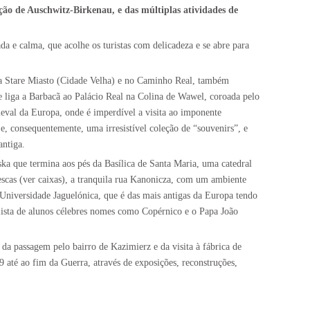
ação de Auschwitz-Birkenau, e das múltiplas atividades de
a e calma, que acolhe os turistas com delicadeza e se abre para
na Stare Miasto (Cidade Velha) e no Caminho Real, também
ue liga a Barbacã ao Palácio Real na Colina de Wawel, coroada pelo
eval da Europa, onde é imperdível a visita ao imponente
e, consequentemente, uma irresistível coleção de “souvenirs”, e
antiga.
ska que termina aos pés da Basílica de Santa Maria, uma catedral
orescas (ver caixas), a tranquila rua Kanonicza, com um ambiente
 Universidade Jaguelónica, que é das mais antigas da Europa tendo
lista de alunos célebres nomes como Copérnico e o Papa João
da passagem pelo bairro de Kazimierz e da visita à fábrica de
9 até ao fim da Guerra, através de exposições, reconstruções,