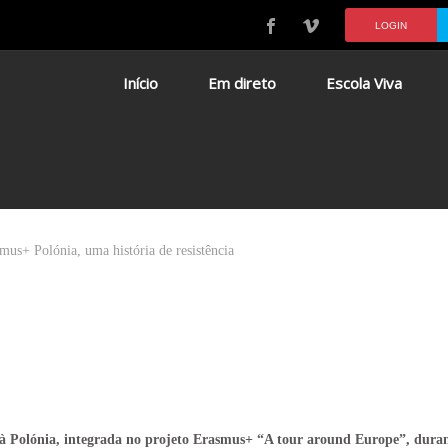
LOGIN
Início
Em direto
Escola Viva
mus+ Polónia, uma história de resistência
 à Polónia, integrada no projeto Erasmus+ “A tour around Europe”, duran