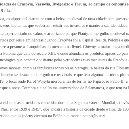
das cidades de Cracóvia, Varsóvia, Bydgosczc e Tórum, ao campo de concentr
 9 dias.
sa, os alunos deliciaram-se com a beleza medieval de uma cidade bem preservad
os seus habitantes que souberam resistir aos invasores e manter a sua identidade.
eite experienciado no calmo e arborizado parque Planty; o mergulho medieval 
rrida por reis e eminências quando Cracóvia foi a Capital Real da Polónia e q
urpresa perante as banquinhas do mercado na Rynek Główny, a maior praça medi
 Polónia que data do século XIII, e onde abundam os produtos típicos do país 
ológica que conduz o visitante pelas verdadeiras ruas medievais da Cracóvia 
ovos sabores, como as fantásticas sopas ou os pierogis,
a beleza da rua Florian
interior se destaca o altar gótico e os vitrais, e que tem algumas histórias pit
 19, o local onde Karol Wojtyla morou antes de tornar no Papa João Paulo II, a
e que a nossa Coimbra e a belíssima universidade de Salamanca), e que tem na 
na cidade e as atrocidades cometidas durante a Segunda Guerra Mundial, através 
 Nazi entre 1939 e 1945”, que
mostra a história da cidade desde o final de 193
período que os judeus viveram na Polónia durante a ocupação nazi.