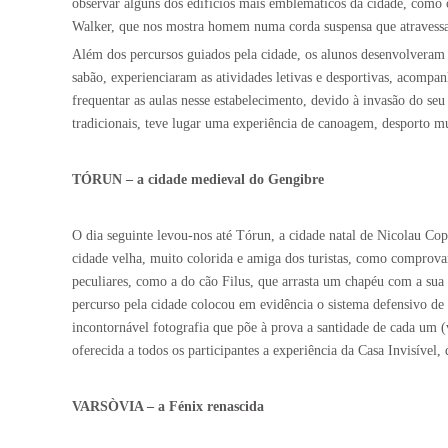
observar alguns dos edifícios mais emblemáticos da cidade, como o
Walker, que nos mostra homem numa corda suspensa que atravessa o
Além dos percursos guiados pela cidade, os alunos desenvolveram
sabão, experienciaram as atividades letivas e desportivas, acom
frequentar as aulas nesse estabelecimento, devido à invasão do seu 
tradicionais, teve lugar uma experiência de canoagem, desporto mu
TÓRUN – a cidade medieval do Gengibre
O dia seguinte levou-nos até Tórun, a cidade natal de Nicolau Co
cidade velha, muito colorida e amiga dos turistas, como comprova
peculiares, como a do cão Filus, que arrasta um chapéu com a sua 
percurso pela cidade colocou em evidência o sistema defensivo de po
incontornável fotografia que põe à prova a santidade de cada um (v
oferecida a todos os participantes a experiência da Casa Invisível, 
VARSÒVIA – a Fénix renascida