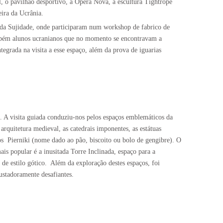
l, o pavilhão desportivo, a Opera Nova, a escultura Tightrope
ira da Ucrânia.
 da Sujidade, onde participaram num workshop de fabrico de
também alunos ucranianos que no momento se encontravam a
tegrada na visita a esse espaço, além da prova de iguarias
. A visita guiada conduziu-nos pelos espaços emblemáticos da
arquitetura medieval, as catedrais imponentes, as estátuas
os
Pierniki (nome dado ao pão, biscoito ou bolo de gengibre). O
ais popular é a inusitada Torre Inclinada, espaço para a
de estilo gótico.
Além da exploração destes espaços, foi
sustadoramente desafiantes.