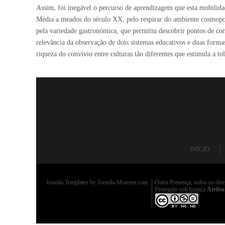
Assim, foi inegável o percurso de aprendizagem que esta mobilidad
Média a meados do século XX, pelo respirar do ambiente cosmopoli
pela variedade gastronómica, que permitiu descobrir pontos de con
relevância da observação de dois sistemas educativos e duas forma
riqueza do convívio entre culturas tão diferentes que estimula a t
INÍCIO
Joomla Templates
by Joomla-Monster.com
Outra Presença, todos os dire
Protegido sob licença
Atribu