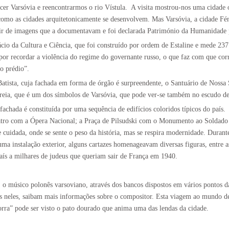
cer Varsóvia e reencontrarmos o rio Vístula.
A visita mostrou-nos uma cidade
mo as cidades arquitetonicamente se desenvolvem. Mas Varsóvia, a cidade Fénix
tir de imagens que a documentavam e foi declarada Património da Humanidade 
io da Cultura e Ciência, que foi construído por ordem de Estaline e mede 237 
por recordar a violência do regime do governante russo, o que faz com que corr
 o prédio”.
Batista, cuja fachada em forma de órgão é surpreendente, o Santuário de Nossa 
ereia, que é um dos símbolos de Varsóvia, que pode ver-se também no escudo d
fachada é constituída por uma sequência de edifícios coloridos típicos do país.
tro com a Ópera Nacional; a Praça de Pilsudski com o Monumento ao Soldado 
 cuidada, onde se sente o peso da história, mas se respira modernidade. Duran
ma instalação exterior, alguns cartazes homenageavam diversas figuras, entre 
país a milhares de judeus que queriam sair de França em 1940.
 o músico polonês varsoviano, através dos bancos dispostos em vários pontos d
s neles, saibam mais informações sobre o compositor. Esta viagem ao mundo d
ra” pode ser visto o pato dourado que anima uma das lendas da cidade.