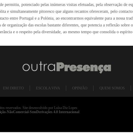
e permitiu, potenciado pelas inúmeras visitas efetuadas, pela observação de esp
ta e simultaneamente pitoresco que alguns recantos ofereceram, pelo contacto c
tacto entre Portugal e a Polónia, ao encontrarmos equivalente para a nossa tra
s de organização das escolas bastante diferentes, que potencia a reflexão sobre
olerância e o respeito pela diversidade, ao mesmo tempo que consolida o espírito
EM DIRETO
ESCOLA VIVA
OPINIÃO
QUEM SOMOS
itos reservados. Site desenvolvido por Luísa Diz Lopes
ição-NãoComercial-SemDerivações 4.0 Internacional