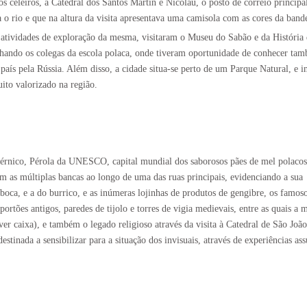
s celeiros, a Catedral dos Santos Martin e Nicolau, o posto de correio principa
 rio e que na altura da visita apresentava uma camisola com as cores da bande
 atividades de exploração da mesma, visitaram o Museu do Sabão e da História
panhando os colegas da escola polaca, onde tiveram oportunidade de conhecer 
país pela Rússia. Além disso, a cidade situa-se perto de um Parque Natural, e in
ito valorizado na região.
pérnico, Pérola da UNESCO, capital mundial dos saborosos pães de mel polacos
m as múltiplas bancas ao longo de uma das ruas principais, evidenciando a sua
boca, e a do burrico, e as inúmeras lojinhas de produtos de gengibre, os famos
rtões antigos, paredes de tijolo e torres de vigia medievais, entre as quais a m
er caixa), e também o legado religioso através da visita à Catedral de São João 
destinada a sensibilizar para a situação dos invisuais, através de experiências as