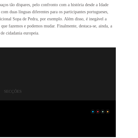
aços tão díspares, pelo confronto com a história desde a Idade
om duas línguas diferentes para os participantes portugueses,
dicional Sopa de Pedra, por exemplo. Além disso, é inegável a
 o que fazemos e podemos mudar. Finalmente, destaca-se, ainda, a
 de cidadania europeia.
SECÇÕES