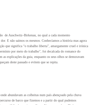
ção
de Auschwitz–Birkenau, no qual a cada momento
de dor. E não saímos os mesmos. Conhecíamos a história mas agora
que significa “o trabalho liberta”, amargamente cruel e irónica
xtermínio por meio do trabalho”, foi decalcada do romance do
am as explicações da guia, enquanto os seus olhos se demoravam
queçam deste passado e evitem que se repita.
, onde abundavam as colheitas num país abençoado pela chuva
 percurso de barco que fizemos e a partir do qual pudemos