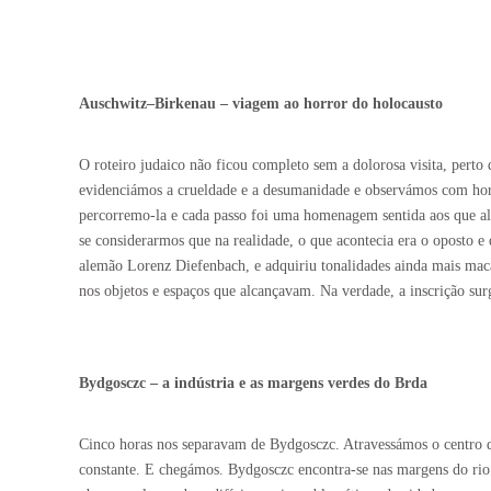
Auschwitz–Birkenau – viagem ao horror do holocausto
O roteiro judaico não ficou completo sem a dolorosa visita, pert
evidenciámos a crueldade e a desumanidade e observámos com horro
percorremo-la e cada passo foi uma homenagem sentida aos que a
se considerarmos que na realidade, o que acontecia era o oposto e
alemão Lorenz Diefenbach, e adquiriu tonalidades ainda mais maca
nos objetos e espaços que alcançavam. Na verdade, a inscrição sur
Bydgosczc – a indústria e as margens verdes do Brda
Cinco horas nos separavam de Bydgosczc. Atravessámos o centro 
constante. E chegámos. Bydgosczc encontra-se nas margens do rio 