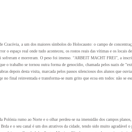
o de Cracóvia, a um dos maiores símbolos do Holocausto: o campo de concentra
r o espaço real onde tudo aconteceu, os rostos reais das vítimas e os locais 
li sofreram e morreram. O peso foi imenso. “ARBEIT MACHT FREI”, a inscrição 
 que o trabalho se tornou outra forma de genocídio, chamada pelos nazis de “e
bras depois desta visita, marcada pelos passos silenciosos dos alunos que ouvi
ge no final reinventada e transforma-se num grito que ecoa em todos: não se es
da Polónia rumo ao Norte e o olhar perdeu-se na imensidão dos campos planos
Brda e o seu canal é um dos atrativos da cidade, tendo sido muito agradável o