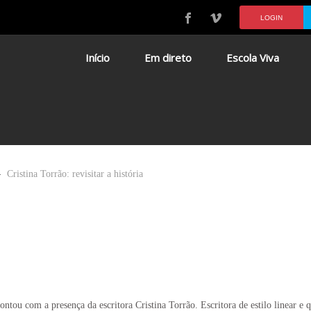
LOGIN
Início
Em direto
Escola Viva
Cristina Torrão: revisitar a história
tou com a presença da escritora Cristina Torrão. Escritora de estilo linear e q