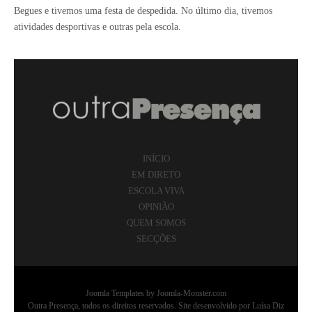
Begues e tivemos uma festa de despedida. No último dia, tivemos
atividades desportivas e outras pela escola.
INÍCIO
EM DIRETO
ESCOLA VIVA
OPINIÃO
QUEM SOMOS
SECÇÕES
Joomla Templates
by Joomla-Monster.com
Outra Presença, todos os direitos reservados. Site desenvolvido por Luísa Diz