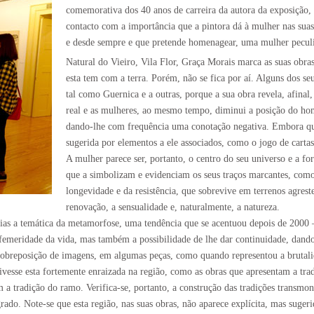
comemorativa dos 40 anos de carreira da autora da exposição,
contacto com a importância que a pintora dá à mulher nas sua
e desde sempre e que pretende homenagear, uma mulher peculia
Natural do Vieiro, Vila Flor, Graça Morais marca as suas obra
esta tem com a terra. Porém, não se fica por aí. Alguns dos se
tal como Guernica e a outras, porque a sua obra revela, afin
real e as mulheres, ao mesmo tempo, diminui a posição do h
dando-lhe com frequência uma conotação negativa. Embora quase
sugerida por elementos a ele associados, como o jogo de cartas
A mulher parece ser, portanto, o centro do seu universo e a for
que a simbolizam e evidenciam os seus traços marcantes, como
longevidade e da resistência, que sobrevive em terrenos agrest
renovação, a sensualidade e, naturalmente, a natureza.
rias a temática da metamorfose, uma tendência que se acentuou depois de 2000
 efemeridade da vida, mas também a possibilidade de lhe dar continuidade, dan
 a sobreposição de imagens, em algumas peças, como quando representou a bruta
ivesse esta fortemente enraizada na região, como as obras que apresentam a tr
a tradição do ramo. Verifica-se, portanto, a construção das tradições transmont
agrado. Note-se que esta região, nas suas obras, não aparece explícita, mas su