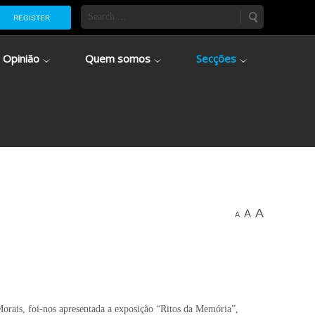
REGISTER
Opinião
Quem somos
Secções
A
A
A
rais, foi-nos apresentada a exposição “Ritos da Memória”,