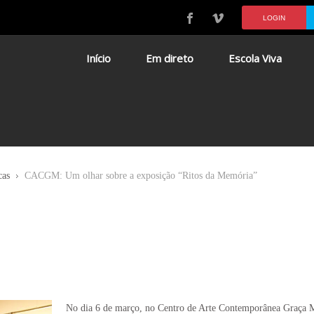
LOGIN
Início
Em direto
Escola Viva
cas
CACGM: Um olhar sobre a exposição “Ritos da Memória”
No dia 6 de março, no Centro de Arte Contemporânea Graça Mo