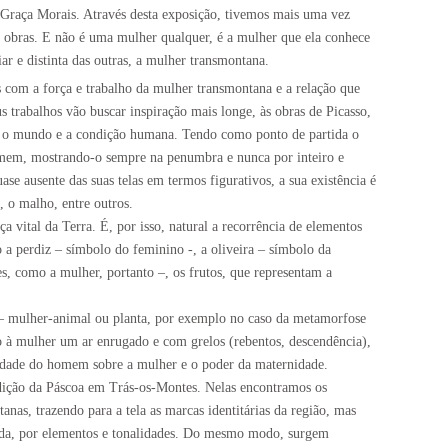
 Graça Morais. Através desta exposição, tivemos mais uma vez
s obras. E não é uma mulher qualquer, é a mulher que ela conhece
r e distinta das outras, a mulher transmontana.
s com a força e trabalho da mulher transmontana e a relação que
us trabalhos vão buscar inspiração mais longe, às obras de Picasso,
al, o mundo e a condição humana. Tendo como ponto de partida o
omem, mostrando-o sempre na penumbra e nunca por inteiro e
 ausente das suas telas em termos figurativos, a sua existência é
, o malho, entre outros.
ça vital da Terra. É, por isso, natural a recorrência de elementos
 a perdiz – símbolo do feminino -, a oliveira – símbolo da
es, como a mulher, portanto –, os frutos, que representam a
 – mulher-animal ou planta, por exemplo no caso da metamorfose
do à mulher um ar enrugado e com grelos (rebentos, descendência),
lidade do homem sobre a mulher e o poder da maternidade.
adição da Páscoa em Trás-os-Montes. Nelas encontramos os
anas, trazendo para a tela as marcas identitárias da região, mas
gerida, por elementos e tonalidades. Do mesmo modo, surgem