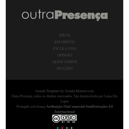
INÍCIO
EM DIRETO
ESCOLA VIVA
OPINIÃO
QUEM SOMOS
SECÇÕES
Joomla Templates
by Joomla-Monster.com
Outra Presença, todos os direitos reservados. Site desenvolvido por Luísa Diz
Lopes
Protegido sob licença
Atribuição-NãoComercial-SemDerivações 4.0
Internacional