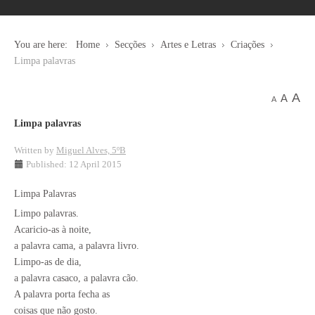
You are here:
Home
Secções
Artes e Letras
Criações
Limpa palavras
A
A
A
Limpa palavras
Written by
Miguel Alves, 5ºB
Published: 12 April 2015
Limpa Palavras
Limpo palavras.
Acaricio-as à noite,
a palavra cama, a palavra livro.
Limpo-as de dia,
a palavra casaco, a palavra cão.
A palavra porta fecha as
coisas que não gosto.