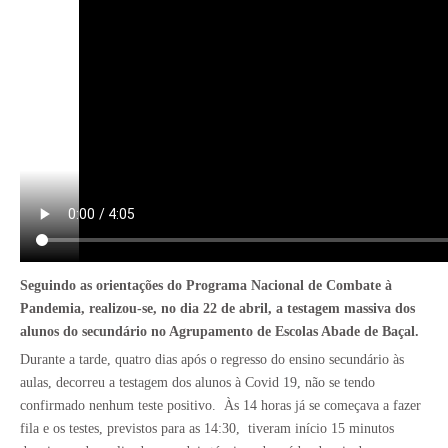
Seguindo as orientações do Programa Nacional de Combate à
Pandemia, realizou-se, no dia 22 de abril, a testagem massiva dos
alunos do secundário no Agrupamento de Escolas Abade de Baçal.
Durante a tarde, quatro dias após o regresso do ensino secundário às
aulas, decorreu a testagem dos alunos à Covid 19, não se tendo
confirmado nenhum teste positivo.
Às 14 horas já se começava a fazer
fila e os testes, previstos para as 14:30,
tiveram início 15 minutos