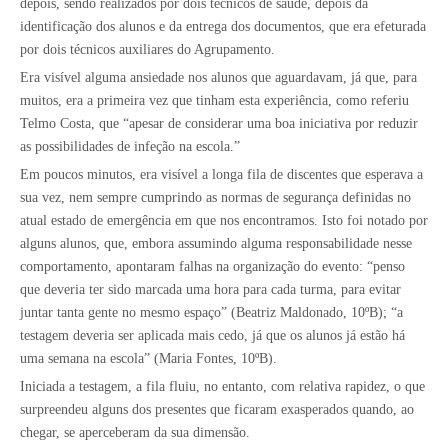
depois, sendo realizados por dois técnicos de saúde, depois da
identificação dos alunos e da entrega dos documentos, que era efeturada
por dois técnicos auxiliares do Agrupamento.
Era visível alguma ansiedade nos alunos que aguardavam, já que, para
muitos, era a primeira vez que tinham esta experiência, como referiu
Telmo Costa, que “apesar de considerar uma boa iniciativa por reduzir
as possibilidades de infeção na escola.”
Em poucos minutos, era visível a longa fila de discentes que esperava a
sua vez, nem sempre cumprindo as normas de segurança definidas no
atual estado de emergência em que nos encontramos. Isto foi notado por
alguns alunos, que, embora assumindo alguma responsabilidade nesse
comportamento, apontaram falhas na organização do evento: “penso
que deveria ter sido marcada uma hora para cada turma, para evitar
juntar tanta gente no mesmo espaço” (Beatriz Maldonado, 10ºB); “a
testagem deveria ser aplicada mais cedo, já que os alunos já estão há
uma semana na escola” (Maria Fontes, 10ºB).
Iniciada a testagem, a fila fluiu, no entanto, com relativa rapidez, o que
surpreendeu alguns dos presentes que ficaram exasperados quando, ao
chegar, se aperceberam da sua dimensão.