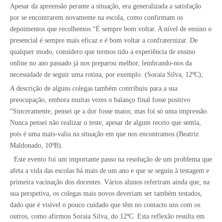
Apesar da apreensão perante a situação, era generalizada a satisfação
por se encontrarem novamente na escola, como confirmam os
depoimentos que recolhemos “É sempre bom voltar. A nível de ensino o
presencial é sempre mais eficaz e é bom voltar a confraternizar. De
qualquer modo, considero que termos tido a experiência de ensino
online no ano passado já nos preparou melhor, lembrando-nos da
necessidade de seguir uma rotina, por exemplo. (Soraia Silva, 12ºC);
A descrição de alguns colegas também contribuiu para a sua
preocupação, embora muitas vezes o balanço final fosse positivo
“Sinceramente, pensei qe a dor fosse maior, mas foi só uma impressão.
Nunca pensei não realizar o teste, apesar de algum receio que sentia,
pois é uma mais-valia na situação em que nos encontramos (Beatriz
Maldonado, 10ºB).
Este evento foi um importante passo na resolução de um problema que
afeta a vida das escolas há mais de um ano e que se seguiu à testagem e
primeira vacinação dos docentes. Vários alunos referiram ainda que, na
sua perspetiva, os colegas mais novos deveriam ser também testados,
dado que é visível o pouco cuidado que têm no contacto uns com os
outros, como afirmou Soraia Silva, do 12ºC. Esta reflexão resulta em