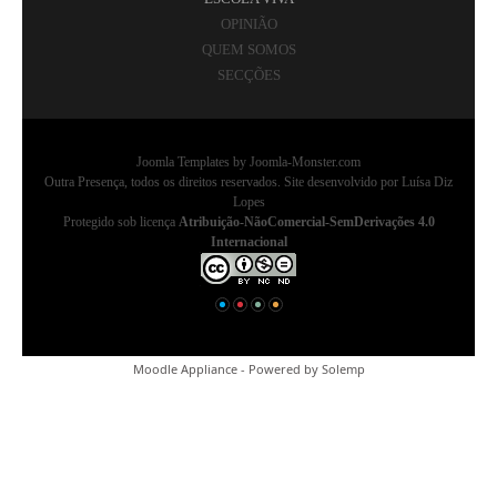
OPINIÃO
QUEM SOMOS
SECÇÕES
Joomla Templates
by Joomla-Monster.com
Outra Presença, todos os direitos reservados. Site desenvolvido por Luísa Diz
Lopes
Protegido sob licença
Atribuição-NãoComercial-SemDerivações 4.0
Internacional
Moodle Appliance - Powered by
Solemp