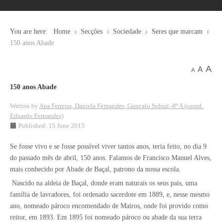
You are here:
Home
Secções
Sociedade
Seres que marcam
150 anos Abade
A
A
A
150 anos Abade
Written by
Ana Ferreira, Daniela Fernandes, Gonçalo Sobral -8º A (coord.
Eduardo Fernandes)
Published: 15 June 2015
Se fosse vivo e se fosse possível viver tantos anos, teria feito, no dia 9
do passado mês de abril, 150 anos. Falamos de Francisco Manuel Alves,
mais conhecido por Abade de Baçal, patrono da nossa escola.
Nascido na aldeia de Baçal, donde eram naturais os seus pais, uma
família de lavradores, foi ordenado sacerdote em 1889, e, nesse mesmo
ano, nomeado pároco encomendado de Mairos, onde foi provido como
reitor, em 1893. Em 1895 foi nomeado pároco ou abade da sua terra