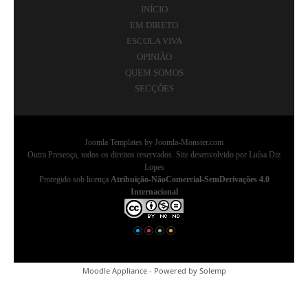
INÍCIO
EM DIRETO
ESCOLA VIVA
OPINIÃO
QUEM SOMOS
SECÇÕES
Joomla Templates
by Joomla-Monster.com
Outra Presença, todos os direitos reservados. Site desenvolvido por Luísa Diz
Lopes
Protegido sob licença
Atribuição-NãoComercial-SemDerivações 4.0
Internacional
Moodle Appliance - Powered by
Solemp