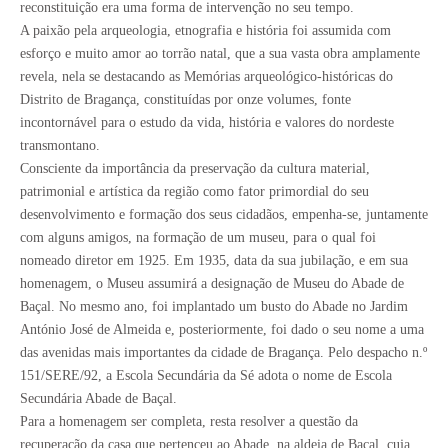
reconstituição era uma forma de intervenção no seu tempo.
A paixão pela arqueologia, etnografia e história foi assumida com
esforço e muito amor ao torrão natal, que a sua vasta obra amplamente
revela, nela se destacando as Memórias arqueológico-históricas do
Distrito de Bragança, constituídas por onze volumes, fonte
incontornável para o estudo da vida, história e valores do nordeste
transmontano.
Consciente da importância da preservação da cultura material,
patrimonial e artística da região como fator primordial do seu
desenvolvimento e formação dos seus cidadãos, empenha-se, juntamente
com alguns amigos, na formação de um museu, para o qual foi
nomeado diretor em 1925. Em 1935, data da sua jubilação, e em sua
homenagem, o Museu assumirá a designação de Museu do Abade de
Baçal. No mesmo ano, foi implantado um busto do Abade no Jardim
António José de Almeida e, posteriormente, foi dado o seu nome a uma
das avenidas mais importantes da cidade de Bragança. Pelo despacho n.º
151/SERE/92, a Escola Secundária da Sé adota o nome de Escola
Secundária Abade de Baçal.
Para a homenagem ser completa, resta resolver a questão da
recuperação da casa que pertenceu ao Abade, na aldeia de Baçal, cuja