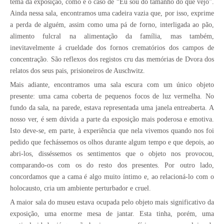
tema da exposição, como é o caso de “Eu sou do tamanho do que vejo”.
Ainda nessa sala, encontramos uma cadeira vazia que, por isso, exprime
a perda de alguém, assim como uma pá de forno, interligada ao pão,
alimento fulcral na alimentação da família, mas também,
inevitavelmente á crueldade dos fornos crematórios dos campos de
concentração. São reflexos dos registos cru das memórias de Dvora dos
relatos dos seus pais, prisioneiros de Auschwitz.
Mais adiante, encontramos uma sala escura com um único objeto
presente: uma cama coberta de pequenos focos de luz vermelha. No
fundo da sala, na parede, estava representada uma janela entreaberta. A
nosso ver, é sem dúvida a parte da exposição mais poderosa e emotiva.
Isto deve-se, em parte, à experiência que nela vivemos quando nos foi
pedido que fechássemos os olhos durante algum tempo e que depois, ao
abri-los, disséssemos os sentimentos que o objeto nos provocou,
comparando-os com os do resto dos presentes. Por outro lado,
concordamos que a cama é algo muito íntimo e, ao relacioná-lo com o
holocausto, cria um ambiente perturbador e cruel.
A maior sala do museu estava ocupada pelo objeto mais significativo da
exposição, uma enorme mesa de jantar. Esta tinha, porém, uma