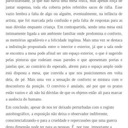
particularidade, já que não havia uma mesa física, mas apenas loiça de
jantar suspensa, toda ela coberta pelos referidos sacos de ráfia. Esse
vazio lembra a falta de algo ou alguém, eventualmente, na infância de
artista, que foi marcada pela confusão e pela falta de respostas para as
suas dúvidas enquanto criança. Em contrapartida, sendo uma mesa está
intimamente ligada a um ambiente familiar onde predomina o conforto,
as memórias agradáveis e a felicidade ingénua. Mais uma vez se destaca
a indistinção propositada entre o interior e exterior, já que a sala onde
se encontra a mesa pode afinal ser um espaço exterior, o que é sugerido
pelas pinturas que rodeiam essas paredes e que apresentam portas e
janelas que, ao contrário do esperado, abrem para o espaço amplo onde
está disposta a mesa, que convida a que nos posicionemos em volta
dela, de pé. Mais uma vez a sensação de conforto se mistura com o
desconforto da posição. O convívio é anulado, até por que os pratos
estão vazios e ali não há dúvidas de que os objetos estão ali para marcar
a ausência do humano.
Em conclusão, apesar de nos ter deixado perturbadas com o registo
autobiográfico, a exposição não deixa o observador indiferente,
consciencializando-o para a crueldade e repercussões que uma guerra
desta dimensão pode ter para as pessoas. É, por isso, importante a