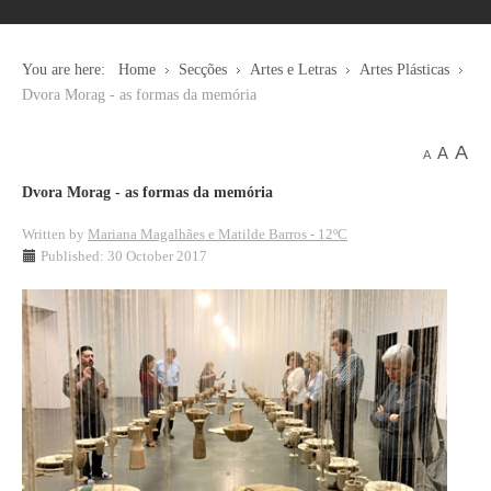
You are here:
Home
Secções
Artes e Letras
Artes Plásticas
Dvora Morag - as formas da memória
A
A
A
Dvora Morag - as formas da memória
Written by
Mariana Magalhães e Matilde Barros - 12ºC
Published: 30 October 2017