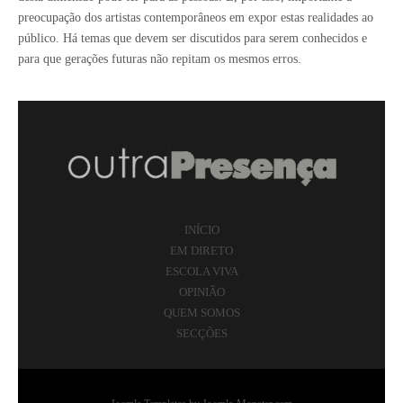
preocupação dos artistas contemporâneos em expor estas realidades ao
público. Há temas que devem ser discutidos para serem conhecidos e
para que gerações futuras não repitam os mesmos erros.
INÍCIO
EM DIRETO
ESCOLA VIVA
OPINIÃO
QUEM SOMOS
SECÇÕES