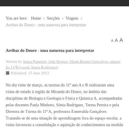
You are here:
Home
Secções
Viagens
Arribas do Douro - uma natureza para interpretar
A
A
A
Arribas do Douro - uma natureza para interpretar
Written by
Joana Pimentel, João Regino, Maria Beatriz Gonçalves, alunos
do 11ºB (coord. Sónia Rodrigues)
Published: 15 June 2015
No dia vinte de março, as turmas do 11º ano A e B realizaram uma
visita de estudo à região de Miranda do Douro, no âmbito das
disciplinas de Biologia e Geologia e Física e Química A, acompanhadas
pelas docentes Paula Minhoto, Sónia Rodrigues, Teresa Pereira e pela
Diretora de Turma do 11º A, professora Esmeralda Gonçalves.
Tratando-se de uma situação de aprendizagem fora do espaço escolar, a
visita favoreceu a consolidação e aquisição de conhecimentos na medida