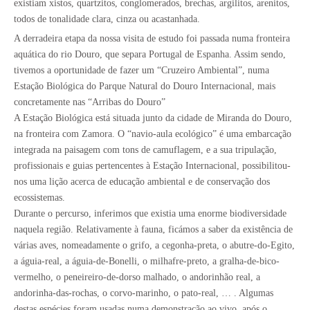
existiam xistos, quartzitos, conglomerados, brechas, argilitos, arenitos,
todos de tonalidade clara, cinza ou acastanhada.
A derradeira etapa da nossa visita de estudo foi passada numa fronteira
aquática do rio Douro, que separa Portugal de Espanha. Assim sendo,
tivemos a oportunidade de fazer um “Cruzeiro Ambiental”, numa
Estação Biológica do Parque Natural do Douro Internacional, mais
concretamente nas “Arribas do Douro”
A Estação Biológica está situada junto da cidade de Miranda do Douro,
na fronteira com Zamora. O “navio-aula ecológico” é uma embarcação
integrada na paisagem com tons de camuflagem, e a sua tripulação,
profissionais e guias pertencentes à Estação Internacional, possibilitou-
nos uma lição acerca de educação ambiental e de conservação dos
ecossistemas.
Durante o percurso, inferimos que existia uma enorme biodiversidade
naquela região. Relativamente à fauna, ficámos a saber da existência de
várias aves, nomeadamente o grifo, a cegonha-preta, o abutre-do-Egito,
a águia-real, a águia-de-Bonelli, o milhafre-preto, a gralha-de-bico-
vermelho, o peneireiro-de-dorso malhado, o andorinhão real, a
andorinha-das-rochas, o corvo-marinho, o pato-real, … . Algumas
destas espécies foram usadas numa demonstração ao vivo, após o