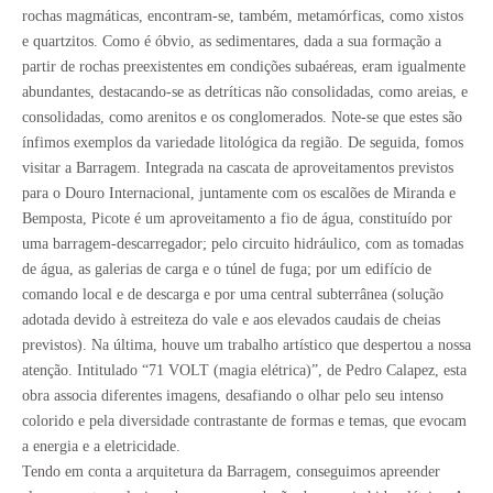
rochas magmáticas, encontram-se, também, metamórficas, como xistos
e quartzitos. Como é óbvio, as sedimentares, dada a sua formação a
partir de rochas preexistentes em condições subaéreas, eram igualmente
abundantes, destacando-se as detríticas não consolidadas, como areias, e
consolidadas, como arenitos e os conglomerados. Note-se que estes são
ínfimos exemplos da variedade litológica da região. De seguida, fomos
visitar a Barragem. Integrada na cascata de aproveitamentos previstos
para o Douro Internacional, juntamente com os escalões de Miranda e
Bemposta, Picote é um aproveitamento a fio de água, constituído por
uma barragem-descarregador; pelo circuito hidráulico, com as tomadas
de água, as galerias de carga e o túnel de fuga; por um edifício de
comando local e de descarga e por uma central subterrânea (solução
adotada devido à estreiteza do vale e aos elevados caudais de cheias
previstos). Na última, houve um trabalho artístico que despertou a nossa
atenção. Intitulado “71 VOLT (magia elétrica)”, de Pedro Calapez, esta
obra associa diferentes imagens, desafiando o olhar pelo seu intenso
colorido e pela diversidade contrastante de formas e temas, que evocam
a energia e a eletricidade.
Tendo em conta a arquitetura da Barragem, conseguimos apreender