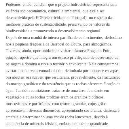
Podemos, então, concluir que o projeto hidroelétrico representa uma
valência socioeconómica, cultural e ambiental, que está a ser
desenvolvida pela EDP(electricidade de Portugal), no respeito das
melhores práticas de sustentabilidade, preservando os valores da
biodiversidade e promovendo o desenvolvimento regional.
Depois de uma manhã de intensa partilha de conhecimentos, deslocámo-
nos à pequena freguesia de Barrocal do Douro, para almoçarmos.
Tivemos, ainda, oportunidade de visitar a famosa Fraga do Puio,
estação rupestre que integra um espaço privilegiado de observação da
paisagem e domina o rio e o território envolvente. Nela conseguimos
avistar uma curva acentuada do rio, delimitada por montes e escarpas,
ora abrutas, ora suaves, que resultaram, provavelmente, da fracturação
do maciço granítico e da resistência que as rochas oferecem à acção da
água. Também constatámos tratar-se de uma área abundante em
vegetação e cujas rochas prolixas eram os granitos biotíticos,
moscovíticos, e porfiróides, com textura granular, cujos grãos
apresentavam diversas dimensões, apresentando cor branca, cinzenta e
amarela e determinando uma cor de rocha leucocrata, devido à
abundância de minerais félsicos; embora em menor quantidade,