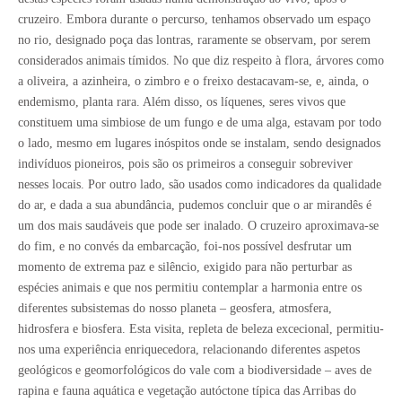
cruzeiro. Embora durante o percurso, tenhamos observado um espaço
no rio, designado poça das lontras, raramente se observam, por serem
considerados animais tímidos. No que diz respeito à flora, árvores como
a oliveira, a azinheira, o zimbro e o freixo destacavam-se, e, ainda, o
endemismo, planta rara. Além disso, os líquenes, seres vivos que
constituem uma simbiose de um fungo e de uma alga, estavam por todo
o lado, mesmo em lugares inóspitos onde se instalam, sendo designados
indivíduos pioneiros, pois são os primeiros a conseguir sobreviver
nesses locais. Por outro lado, são usados como indicadores da qualidade
do ar, e dada a sua abundância, pudemos concluir que o ar mirandês é
um dos mais saudáveis que pode ser inalado. O cruzeiro aproximava-se
do fim, e no convés da embarcação, foi-nos possível desfrutar um
momento de extrema paz e silêncio, exigido para não perturbar as
espécies animais e que nos permitiu contemplar a harmonia entre os
diferentes subsistemas do nosso planeta – geosfera, atmosfera,
hidrosfera e biosfera. Esta visita, repleta de beleza excecional, permitiu-
nos uma experiência enriquecedora, relacionando diferentes aspetos
geológicos e geomorfológicos do vale com a biodiversidade – aves de
rapina e fauna aquática e vegetação autóctone típica das Arribas do