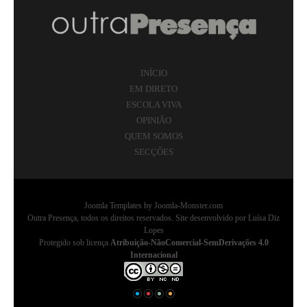
INÍCIO
EM DIRETO
ESCOLA VIVA
OPINIÃO
QUEM SOMOS
SECÇÕES
Joomla Templates
by Joomla-Monster.com
Outra Presença, todos os direitos reservados. Site desenvolvido por Luísa Diz
Lopes
Protegido sob licença
Atribuição-NãoComercial-SemDerivações 4.0
Internacional