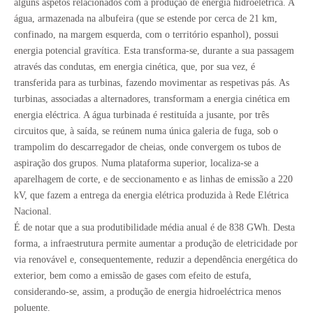
alguns aspetos relacionados com a produção de energia hidroelétrica. A
água, armazenada na albufeira (que se estende por cerca de 21 km,
confinado, na margem esquerda, com o território espanhol), possui
energia potencial gravítica. Esta transforma-se, durante a sua passagem
através das condutas, em energia cinética, que, por sua vez, é
transferida para as turbinas, fazendo movimentar as respetivas pás. As
turbinas, associadas a alternadores, transformam a energia cinética em
energia eléctrica. A água turbinada é restituída a jusante, por três
circuitos que, à saída, se reúnem numa única galeria de fuga, sob o
trampolim do descarregador de cheias, onde convergem os tubos de
aspiração dos grupos. Numa plataforma superior, localiza-se a
aparelhagem de corte, e de seccionamento e as linhas de emissão a 220
kV, que fazem a entrega da energia elétrica produzida à Rede Elétrica
Nacional.
É de notar que a sua produtibilidade média anual é de 838 GWh. Desta
forma, a infraestrutura permite aumentar a produção de eletricidade por
via renovável e, consequentemente, reduzir a dependência energética do
exterior, bem como a emissão de gases com efeito de estufa,
considerando-se, assim, a produção de energia hidroeléctrica menos
poluente.