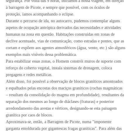
segurança. Por volta das 9 horas, iniciamos a nossa viagem, em direção
à barragem de Picote, e sempre que possível, com os óculos de
proteção, íamos acompanhando o eclipse.
Durante o percurso de ida, no autocarro, pudemos contemplar alguns
aspetos de ocupação antrópica derivados das necessidades e atividades
humanas na zona em questão. Habitações construídas em zonas de
declive acentuado, vias de comunicação, como estradas e pontes, que as
cortam e expõem aos agentes atmosféricos (água, vento, etc.) são alguns
exemplos mais visíveis dessa problemática.
Para estabilizar essas zonas, o Homem constrói muros de suporte com
reforço do coberto vegetal, instala sistemas de drenagem, coloca
pregagens e redes metálicas.
Além disso, foi possível a observação de blocos graníticos amontoados
e espalhados pelas encostas dos maciços graníticos (rochas magmáticas
– resultam da consolidação do magma em profundidade), resultantes da
separação dos mesmos ao longo de diáclases (fraturas) e posterior
arredondamento das arestas e vértices, designando-se esta paisagem
granítica por caos de blocos.
Aproximava-se, então, a Barragem de Picote, numa “imponente
garganta emoldurada por gigantescas fragas graníticas”. Para além das