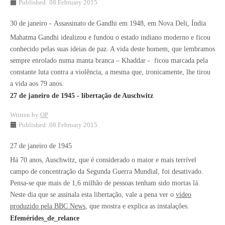
Published: 08 February 2015
30 de janeiro - Assassinato de Gandhi em 1948, em Nova Deli, Índia
Mahatma Gandhi idealizou e fundou o estado indiano moderno e ficou
conhecido pelas suas ideias de paz. A vida deste homem, que lembramos
sempre enrolado numa manta branca – Khaddar - ficou marcada pela
constante luta contra a violência, a mesma que, ironicamente, lhe tirou
a vida aos 79 anos.
27 de janeiro de 1945 - libertação de Auschwitz
Written by
OP
Published: 08 February 2015
27 de janeiro de 1945
Há 70 anos, Auschwitz, que é considerado o maior e mais terrível
campo de concentração da Segunda Guerra Mundial, foi desativado.
Pensa-se que mais de 1,6 milhão de pessoas tenham sido mortas lá.
Neste dia que se assinala esta libertação, vale a pena ver o
vídeo
produzido pela BBC News
, que mostra e explica as instalações.
Efemérides_de_relance