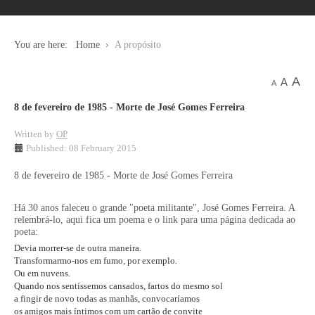
You are here:
Home
A propósito
A
A
A
8 de fevereiro de 1985 - Morte de José Gomes Ferreira
Written by
OP
Published: 08 February 2015
8 de fevereiro de 1985 - Morte de José Gomes Ferreira
Há 30 anos faleceu o grande "poeta militante", José Gomes Ferreira. A
relembrá-lo, aqui fica um poema e o link para uma página dedicada ao
poeta:
Devia morrer-se de outra maneira.
Transformarmo-nos em fumo, por exemplo.
Ou em nuvens.
Quando nos sentíssemos cansados, fartos do mesmo sol
a fingir de novo todas as manhãs, convocaríamos
os amigos mais íntimos com um cartão de convite