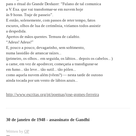
para o ritual do Grande Desfazer: “Fulano de tal comunica
a V. Exa. que vai transformar-se em nuvem hoje
às 9 horas. Traje de passeio”.
E então, solenemente, com passos de reter tempo, fatos
escuros, olhos de lua de cerimônia, viríamos todos assistir
a despedida.
Apertos de mãos quentes. Ternura de calafrio.
“Adeus! Adeus!”
E, pouco a pouco, devagarinho, sem sofrimento,
numa lassidão de arrancar raízes...
(primeiro, os olhos... em seguida, os lábios... depois os cabelos... )
a carne, em vez de apodrecer, começaria a transfigurar-se
em fumo... tão leve... tão sutil... tão pòlen...
como aquela nuvem além (vêem?) — nesta tarde de outono
ainda tocada por um vento de lábios azuis...
http://www.escritas.org/pt/poemas/jose-gomes-ferreira
30 de janeiro de 1948 - assassinato de Gandhi
Written by
OP