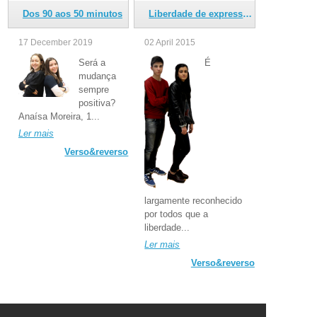
deram a vitória e deram a Vitor Pinto o leme desta viagem.
Dos 90 aos 50 minutos
Liberdade de expressão... tem limites
Ler mais
17 December 2019
02 April 2015
Direto
Será a
É
mudança
sempre
positiva?
Anaísa Moreira, 1...
Ler mais
Verso&reverso
largamente reconhecido
por todos que a
liberdade...
Ler mais
Verso&reverso