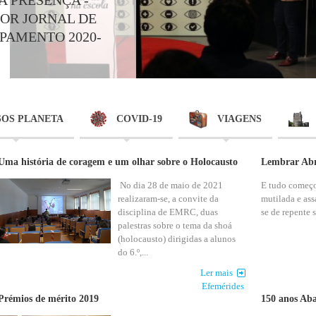
OR JORNAL DE
PAMENTO 2020-
SOS PLANETA
COVID-19
VIAGENS
Uma história de coragem e um olhar sobre o Holocausto
Lembrar Abr
No dia 28 de maio de 2021
E tudo começou
realizaram-se, a convite da
mutilada e as
disciplina de EMRC, duas
se de repente s
palestras sobre o tema da shoá
(holocausto) dirigidas a alunos
do 6.º,...
Ler mais
Efemérides
Prémios de mérito 2019
150 anos Ab