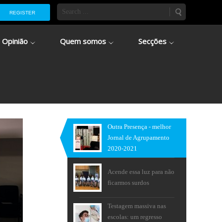
REGISTER
Opinião
Quem somos
Secções
Outra Presença - melhor
Jornal de Agrupamento
2020-2021
Acende essa luz para não
ficarmos surdos
Testagem massiva nas
escolas: um regresso