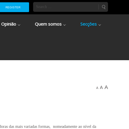
REGISTER
Opinião
Quem somos
Secções
A
A
A
doras das mais variadas formas, nomeadamente ao nível da