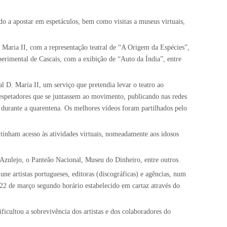
ando a apostar em espetáculos, bem como visitas a museus virtuais,
 Maria II, com a representação teatral de “A Origem da Espécies”,
erimental de Cascais, com a exibição de “Auto da Índia”, entre
 D. Maria II, um serviço que pretendia levar o teatro ao
s espetadores que se juntassem ao movimento, publicando nas redes
 durante a quarentena. Os melhores vídeos foram partilhados pelo
 tinham acesso às atividades virtuais, nomeadamente aos idosos
zulejo, o Panteão Nacional, Museu do Dinheiro, entre outros.
 une artistas portugueses, editoras (discográficas) e agências, num
 22 de março segundo horário estabelecido em cartaz através do
icultou a sobrevivência dos artistas e dos colaboradores do