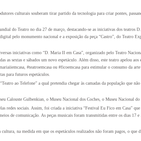
odutores culturais souberam tirar partido da tecnologia para criar pontes, pass
dial do Teatro no dia 27 de março, destacando-se as iniciativas dos teatros D.
digital pelo monumento nacional e a exposição da peça “Castro”, do Teatro Exp
versas iniciativas como “D. Maria II em Casa”, organizado pelo Teatro Nacional
odas as sextas e sábados um novo espetáculo. Além disso, este teatro apelou ao
dmariaiiemcasa, #teatroemcasa ou #ficoemcasa para estimular o consumo da arte
as para futuros espetáculos.
 “T
eatro ao Telefone” a qual pretendia chegar às camadas da população que não
eu Calouste Gulbenkian, o Museu Nacional dos Coches, o Museu Nacional do A
las redes sociais. Assim, foi criada a iniciativa “Festival Eu Fico em Casa” que
meios de comunicação. As peças musicais foram transmitidas entre os dias 17 e
 cultura, na medida em que os espetáculos realizados não foram pagos, o que dif