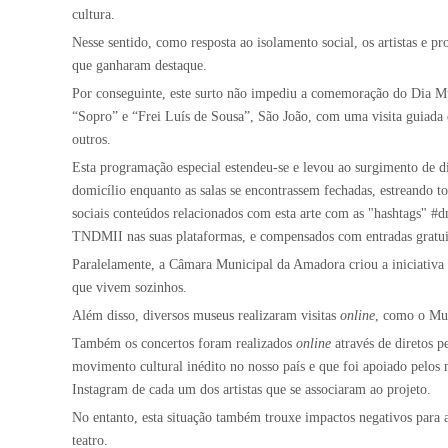
cultura.
Nesse sentido, como resposta ao isolamento social, os artistas e pr
que ganharam destaque.
Por conseguinte, este surto não impediu a comemoração do Dia Mun
“Sopro” e “Frei Luís de Sousa”, São João, com uma visita guiada 
outros.
Esta
programação especial estendeu-se e levou ao surgimento de di
domicílio enquanto as salas se encontrassem fechadas, estreando t
sociais conteúdos relacionados com esta arte com as "hashtags" #
TNDMII nas suas plataformas, e compensados com entradas gratuit
Paralelamente, a Câmara Municipal da Amadora criou a iniciativa
que vivem sozinhos.
Além disso,
diversos museus realizaram visitas
online
, como
o Mus
Também os concertos foram realizados
online
através de diretos pe
movimento cultural inédito no nosso país e que foi apoiado pelos 
Instagram de cada um dos artistas que se associaram ao projeto.
No entanto, esta situação também trouxe impactos negativos para a
teatro.