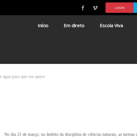
LOGIN
Início
Em direto
Escola Viva
 e água para que vos quero
No dia 21 de março, no âmbito da disciplina de ciências naturais, as turmas