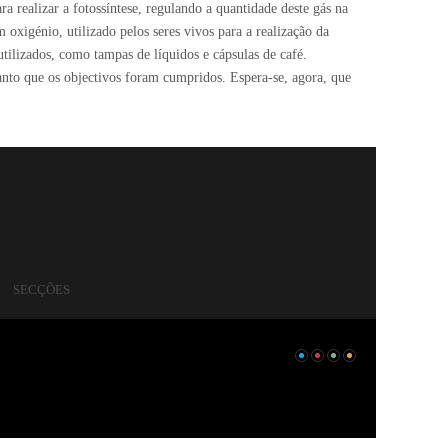
 realizar a fotossíntese, regulando a quantidade deste gás na
oxigénio, utilizado pelos seres vivos para a realização da
tilizados, como tampas de líquidos e cápsulas de café.
anto que os objectivos foram cumpridos. Espera-se, agora, que
SECÇÕES