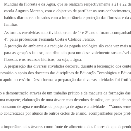
Mundial da Floresta e da Água, que se realizam respectivamente a 21 e 22 de
escola Augusto Moreno, com o objectivo de partilhar os seus conhecimentos,
hábitos diários relacionados com a importância e proteção das florestas e da 
famílias.
As turmas envolvidas na actividade eram de 1º e 2º ano e foram acompanhadas
4º, pelas professoras Fernanda Costa e Clotilde Felício.
A proteção do ambiente e a redução da pegada ecológica são cada vez mais n
para as gerações futuras, contribuindo para um desenvolvimento sustentável
florestas e os recursos hídricos, ou seja, a água.
A preparação das diversas atividades decorreu durante a lecionação dos cont
ecessário o apoio dos docentes das disciplinas de Educação Tecnológica e Educa
o apoio necessário. Desta forma, a preparação das diversas atividades foi frutí
ão e demonstração através de um trabalho prático e de maquete da formação das 
, numa maquete; elaboração de uma árvore com desenhos de mãos, em papel de cen
de consumo de água e medidas de poupança de água e a atividade – “Vamos semea
do concretizada por alunos de outros ciclos de ensino, acompanhados pelos prof
ndo a importância das árvores como fonte de alimento e dos fatores de que depe