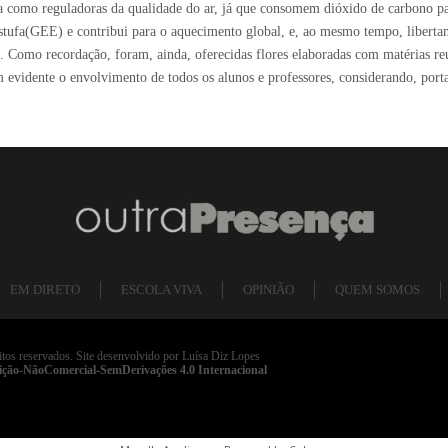
a como reguladoras da qualidade do ar, já que consomem dióxido de carbono para
tufa(GEE) e contribui para o aquecimento global, e, ao mesmo tempo, libertam 
. Como recordação, foram, ainda, oferecidas flores elaboradas com matérias reu
evidente o envolvimento de todos os alunos e professores, considerando, port
EM DIRETO
ESCOLA VIVA
OPINIÃO
QUEM SOMOS
itos reservados. Site desenvolvido por Luísa Diz Lopes
ição-NãoComercial-SemDerivações 4.0 Internacional