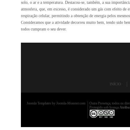
solo, o ar e a temperatura. Destacou-se, também, a sua importânci
atmosfera, que, em excesso, é considerado um gás com efeito de es
respiração celular, permitindo a obtenção de energia pelos mesmos
Consideramos que a atividade decorreu muito bem, tendo sido bem 
todos cumpram o seu dever.
INÍCIO
Joomla Templates
by Joomla-Monster.com
Outra Presença, todos os dire
Protegido sob licença
Atribu