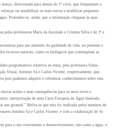
 março, direcionada para alunos do 1º ciclo, que frequentam a
 reforçar ou sensibilizar os mais novos a modificar pequenos
água. Pretendia-se, ainda, que a informação chegasse às suas
 pelas professoras Maria da Ascensão e Cristina Silva e de 3º e
ecessárias para um aumento da qualidade de vida, no presente e
 dos recursos naturais, como os biológicos que contemplam as
eúdos programáticos relativos ao tema, pela professora Sónia
ção Visual, António Sá e Carlos Vicente, respetivamente, que,
fera pois pudemos adquirir e relembrar conhecimentos sobre esta
chuvas ácidas e suas consequências para os seres vivos e
ário; interpretação de uma Carta Europeia da Água ilustrada;
r um girassol.” Refira-se que esta foi realizada pelos meninos de
essores António Sá e Carlos Vicente, e com a colaboração do Sr.
ndem para o seu crescimento e desenvolvimento, tais como a água, o