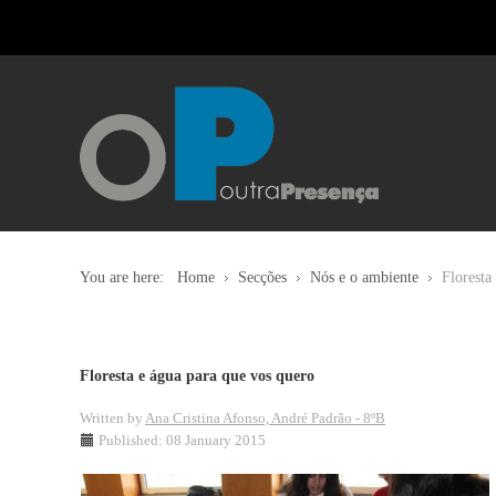
You are here:
Home
Secções
Nós e o ambiente
Floresta
Floresta e água para que vos quero
Written by
Ana Cristina Afonso, André Padrão - 8ºB
Published: 08 January 2015