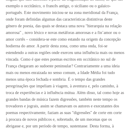
exemplo o occitânico, o francês antigo, o siciliano ou o galaico-
português. Este movimento iniciou-se na zona meridional da França,
onde foram definidas algumas das características distintivas deste
género de poesia, das quais se destaca uma nova “hierarquia na relação
amorosa” , novo léxico e novas metáforas amorosas e a fin’amor ou o
amor cortês – considera-se este como estando na origem da concepção
hodierna do amor. A partir desta zona, como uma onda, foi-se
estendendo a outras regiões onde exerceu uma influência mais ou menos
vincada. Como é que estes poemas escritos em occitânico no sul de
França chegaram ao sudoeste peninsular? Contrariamente a uma ideia
mais ou menos enraizada no senso comum, a Idade Média foi tudo
menos uma época fechada e sombria. É o tempo das grandes
peregrinações que impeliam à viagem, à aventura e, pelo caminho, à
troca de experiências e à influência mútua. Além disso, tal como hoje as
grandes bandas de música fazem digressões, também neste tempo os
trovadores e jograis, assim se chamavam os autores e executantes dos
poemas respectivamente, faziam as suas “digressões” de corte em corte
à procura de novos públicos e, sobretudo, de um mecenas que os
abrigasse e, por um período de tempo, sustentasse. Desta forma, à