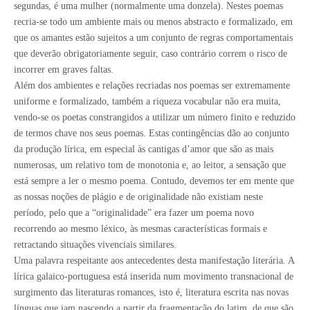
segundas, é uma mulher (normalmente uma donzela). Nestes poemas
recria-se todo um ambiente mais ou menos abstracto e formalizado, em
que os amantes estão sujeitos a um conjunto de regras comportamentais
que deverão obrigatoriamente seguir, caso contrário correm o risco de
incorrer em graves faltas.
Além dos ambientes e relações recriadas nos poemas ser extremamente
uniforme e formalizado, também a riqueza vocabular não era muita,
vendo-se os poetas constrangidos a utilizar um número finito e reduzido
de termos chave nos seus poemas. Estas contingências dão ao conjunto
da produção lírica, em especial às cantigas d’amor que são as mais
numerosas, um relativo tom de monotonia e, ao leitor, a sensação que
está sempre a ler o mesmo poema. Contudo, devemos ter em mente que
as nossas noções de plágio e de originalidade não existiam neste
período, pelo que a “originalidade” era fazer um poema novo
recorrendo ao mesmo léxico, às mesmas características formais e
retractando situações vivenciais similares.
Uma palavra respeitante aos antecedentes desta manifestação literária. A
lírica galaico-portuguesa está inserida num movimento transnacional de
surgimento das literaturas romances, isto é, literatura escrita nas novas
línguas que iam nascendo a partir da fragmentação do latim, de que são