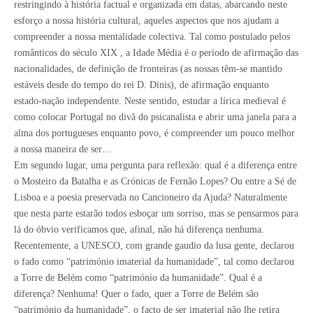
restringindo à história factual e organizada em datas, abarcando neste
esforço a nossa história cultural, aqueles aspectos que nos ajudam a
compreender a nossa mentalidade colectiva. Tal como postulado pelos
românticos do século XIX , a Idade Média é o período de afirmação das
nacionalidades, de definição de fronteiras (as nossas têm-se mantido
estáveis desde do tempo do rei D. Dinis), de afirmação enquanto
estado-nação independente. Neste sentido, estudar a lírica medieval é
como colocar Portugal no divã do psicanalista e abrir uma janela para a
alma dos portugueses enquanto povo, é compreender um pouco melhor
a nossa maneira de ser…
Em segundo lugar, uma pergunta para reflexão: qual é a diferença entre
o Mosteiro da Batalha e as Crónicas de Fernão Lopes? Ou entre a Sé de
Lisboa e a poesia preservada no Cancioneiro da Ajuda? Naturalmente
que nesta parte estarão todos esboçar um sorriso, mas se pensarmos para
lá do óbvio verificamos que, afinal, não há diferença nenhuma.
Recentemente, a UNESCO, com grande gaudio da lusa gente, declarou
o fado como “património imaterial da humanidade”, tal como declarou
a Torre de Belém como “património da humanidade”. Qual é a
diferença? Nenhuma! Quer o fado, quer a Torre de Belém são
“património da humanidade”, o facto de ser imaterial não lhe retira