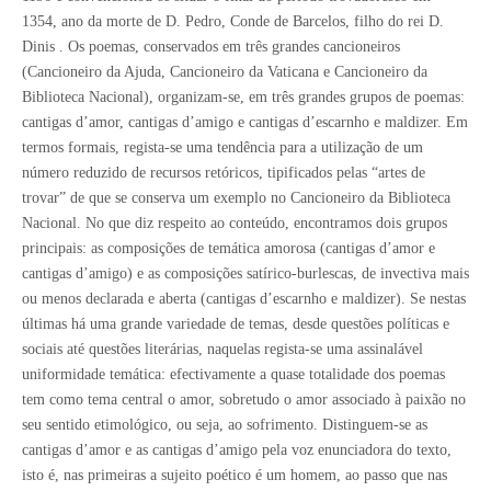
1354, ano da morte de D. Pedro, Conde de Barcelos, filho do rei D.
Dinis . Os poemas, conservados em três grandes cancioneiros
(Cancioneiro da Ajuda, Cancioneiro da Vaticana e Cancioneiro da
Biblioteca Nacional), organizam-se, em três grandes grupos de poemas:
cantigas d’amor, cantigas d’amigo e cantigas d’escarnho e maldizer. Em
termos formais, regista-se uma tendência para a utilização de um
número reduzido de recursos retóricos, tipificados pelas “artes de
trovar” de que se conserva um exemplo no Cancioneiro da Biblioteca
Nacional. No que diz respeito ao conteúdo, encontramos dois grupos
principais: as composições de temática amorosa (cantigas d’amor e
cantigas d’amigo) e as composições satírico-burlescas, de invectiva mais
ou menos declarada e aberta (cantigas d’escarnho e maldizer). Se nestas
últimas há uma grande variedade de temas, desde questões políticas e
sociais até questões literárias, naquelas regista-se uma assinalável
uniformidade temática: efectivamente a quase totalidade dos poemas
tem como tema central o amor, sobretudo o amor associado à paixão no
seu sentido etimológico, ou seja, ao sofrimento. Distinguem-se as
cantigas d’amor e as cantigas d’amigo pela voz enunciadora do texto,
isto é, nas primeiras a sujeito poético é um homem, ao passo que nas