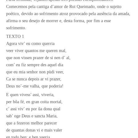
Comecemos pela cantiga d’amor de Roi Queimado, onde o sujeito
poético, devido ao sofrimento atroz provocado pela ausência da amada,
afirma o seu desejo de morrer e, desta forma, por fim a esse
sofrimento.
TEXTO 1
Agora viv’ eu como querria
veer viver quantos me queren mal,
que non vissen prazer de si nen d’ al,
com’ eu fiz sempre des aquel dia
que eu mia senhor non pùdi veer,
Ca se nunca depois ar vi prazer,
Deus no’-me valha, que poderia!
E quen vivess’ assi, viveria,
per bõa fé, en gran coita mortal,
c’ assi viv’ eu por ũa dona qual
sab’ oge Deus e sancta Maria,
que a fezeron melhor parecer
de quantas donas vi e mais valer
en todo ben; e ben veeria.