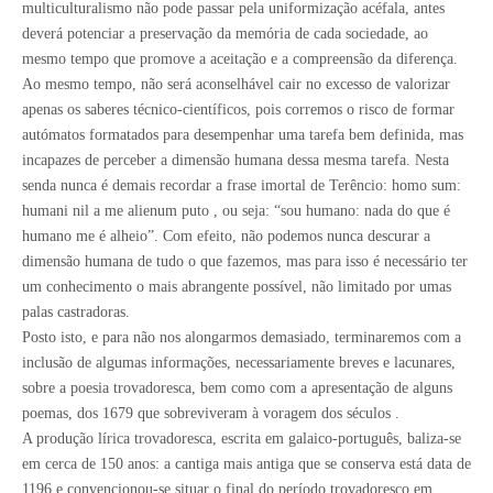
multiculturalismo não pode passar pela uniformização acéfala, antes
deverá potenciar a preservação da memória de cada sociedade, ao
mesmo tempo que promove a aceitação e a compreensão da diferença.
Ao mesmo tempo, não será aconselhável cair no excesso de valorizar
apenas os saberes técnico-científicos, pois corremos o risco de formar
autómatos formatados para desempenhar uma tarefa bem definida, mas
incapazes de perceber a dimensão humana dessa mesma tarefa. Nesta
senda nunca é demais recordar a frase imortal de Terêncio: homo sum:
humani nil a me alienum puto , ou seja: “sou humano: nada do que é
humano me é alheio”. Com efeito, não podemos nunca descurar a
dimensão humana de tudo o que fazemos, mas para isso é necessário ter
um conhecimento o mais abrangente possível, não limitado por umas
palas castradoras.
Posto isto, e para não nos alongarmos demasiado, terminaremos com a
inclusão de algumas informações, necessariamente breves e lacunares,
sobre a poesia trovadoresca, bem como com a apresentação de alguns
poemas, dos 1679 que sobreviveram à voragem dos séculos .
A produção lírica trovadoresca, escrita em galaico-português, baliza-se
em cerca de 150 anos: a cantiga mais antiga que se conserva está data de
1196 e convencionou-se situar o final do período trovadoresco em