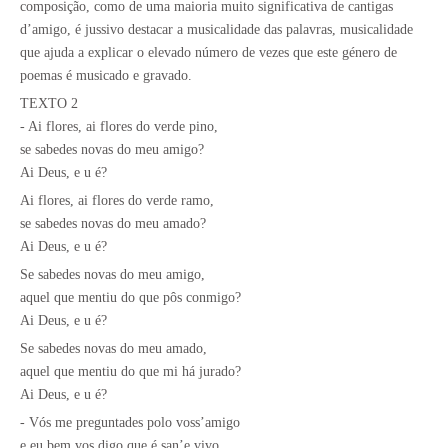
composição, como de uma maioria muito significativa de cantigas
d’amigo, é jussivo destacar a musicalidade das palavras, musicalidade
que ajuda a explicar o elevado número de vezes que este género de
poemas é musicado e gravado.
TEXTO 2
- Ai flores, ai flores do verde pino,
se sabedes novas do meu amigo?
Ai Deus, e u é?
Ai flores, ai flores do verde ramo,
se sabedes novas do meu amado?
Ai Deus, e u é?
Se sabedes novas do meu amigo,
aquel que mentiu do que pôs conmigo?
Ai Deus, e u é?
Se sabedes novas do meu amado,
aquel que mentiu do que mi há jurado?
Ai Deus, e u é?
- Vós me preguntades polo voss’amigo
e eu bem vos digo que é san’e vivo.