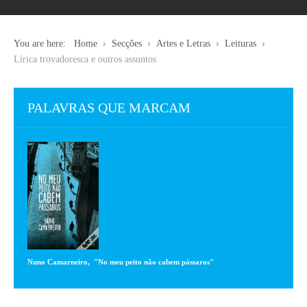
You are here:
Home
Secções
Artes e Letras
Leituras
Lírica trovadoresca e outros assuntos
PALAVRAS QUE MARCAM
Nuno Camarneiro, "No meu peito não cabem pássaros"