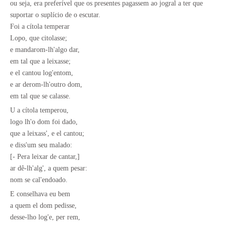
ou seja, era preferível que os presentes pagassem ao jogral a ter que
suportar o suplício de o escutar.
Foi a cítola temperar
Lopo, que citolasse;
e mandarom-lh'algo dar,
em tal que a leixasse;
e el cantou log'entom,
e ar derom-lh'outro dom,
em tal que se calasse.
U a cítola temperou,
logo lh'o dom foi dado,
que a leixass', e el cantou;
e diss'um seu malado:
[- Pera leixar de cantar,]
ar dê-lh'alg', a quem pesar:
nom se cal'endoado.
E conselhava eu bem
a quem el dom pedisse,
desse-lho log'e, per rem,