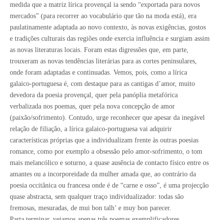
medida que a matriz lírica provençal ia sendo “exportada para novos
mercados” (para recorrer ao vocabulário que tão na moda está), era
paulatinamente adaptada ao novo contexto, às novas exigências, gostos
e tradições culturais das regiões onde exercia influência e surgiam assim
as novas literaturas locais. Foram estas digressões que, em parte,
trouxeram as novas tendências literárias para as cortes peninsulares,
onde foram adaptadas e continuadas. Vemos, pois, como a lírica
galaico-portuguesa é, com destaque para as cantigas d’amor, muito
devedora da poesia provençal, quer pela panóplia metafórica
verbalizada nos poemas, quer pela nova concepção de amor
(paixão/sofrimento). Contudo, urge reconhecer que apesar da inegável
relação de filiação, a lírica galaico-portuguesa vai adquirir
características próprias que a individualizam frente às outras poesias
romance, como por exemplo a obsessão pelo amor-sofrimento, o tom
mais melancólico e soturno, a quase ausência de contacto físico entre os
amantes ou a incorporeidade da mulher amada que, ao contrário da
poesia occitânica ou francesa onde é de “carne e osso”, é uma projecção
quase abstracta, sem qualquer traço individualizador: todas são
fremosas, mesuradas, de mui bon talh’ e muy bon parecer.
Parta terminar, vejamos apenas três poemas exemplificadores.