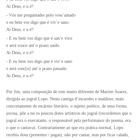
Ai Deus, e u é?
- Vós me preguntades polo voss’amado
e eu bem vos digo que é viv’e sano.
Ai Deus, e u é?
- E eu bem vos digo que é san’e vivo
e será vosco ant’o prazo saído.
Ai Deus, e u é?
- E eu bem vos digo que é viv’e sano
e será vosc[o] ant’o prazo passado.
Ai Deus, e u é?
Por fim, uma composição de tom muito diferente de Martim Soares,
dirigida ao jogral Lopo. Nesta cantiga d’escarnho e maldizer, mais
concretamente de escárnio literário, o sujeito poético, de uma forma
jocosa, põe a nu os poucos dotes artísticos do jogral (recordemos que o
jogral era o executante, o responsável pela performance do poema, era
o que o cantava). Contrariamente ao que era prática normal, Lopo
recebia dons (presentes / pagas), não por cantar, mas por ficar calado,